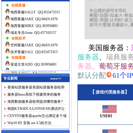
在线客服
海西客服SALLY QQ:835473315
海西客服JAKE QQ:664311070
海西客服MIKE QQ:303956801
域名专员Anna QQ:457163157
在线技术
空间客服JAKE QQ:664311070
美国服务器：
技术客服SALL QQ:835473315
服务器
、
瑞典服
在线渠道
渠道主管ADD QQ:303956801
务器
、
葡萄牙服
域名专员AN QQ:1010191078
默认分配
61个IP
专业新闻
more>>
香港站群服务器美国站群服务器租用
【
】
游戏代理服务器
服务器linux系统下搭建简单的服务
海西数据服务器租用提供哪些服务!!
韩国KT/KIDC/LG/ONSE/SK测试IP公
布
CENTOS服务器apache怎么绑定多个域
USE01
名
Win10 IIS 安装.net 4.5的方法