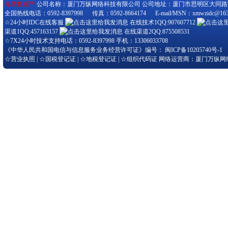
海西数据™
公司名称：厦门万纵网络科技有限公司 公司地址：厦门市思明区大同路280-3
全国热线电话：0592-8397998 传真：0592-8664174 E-mail/MSN：xmwzidc@163
☆24小时IDC在线客服
在线技术1QQ:907607712
渠道1QQ:457163157
在线渠道2QQ:875508531
☆7X24小时技术支持电话：0592-8397998 手机：13306033708
《中华人民共和国电信与信息服务业务经营许可证》编号：
闽ICP备10205740号-1
☆
营业执照
| ☆
国税登记证
| ☆
地税登记证
| ☆
组织代码证
网络运营商：厦门万纵网络